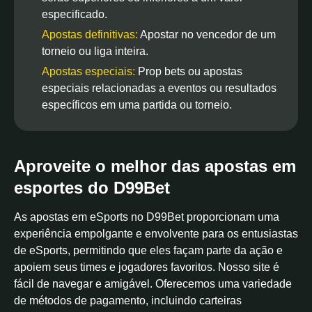
especificado.
Apostas definitivas:
Apostar no vencedor de um
torneio ou liga inteira.
Apostas especiais:
Prop bets ou apostas
especiais relacionadas a eventos ou resultados
específicos em uma partida ou torneio.
Aproveite o melhor das apostas em
esportes do D99Bet
As apostas em eSports no D99Bet proporcionam uma
experiência empolgante e envolvente para os entusiastas
de eSports, permitindo que eles façam parte da ação e
apoiem seus times e jogadores favoritos. Nosso site é
fácil de navegar e amigável. Oferecemos uma variedade
de métodos de pagamento, incluindo carteiras