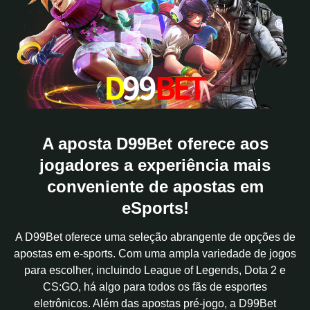
A aposta D99Bet oferece aos
jogadores a experiência mais
conveniente de apostas em
eSports!
A D99Bet oferece uma seleção abrangente de opções de
apostas em e-sports. Com uma ampla variedade de jogos
para escolher, incluindo League of Legends, Dota 2 e
CS:GO, há algo para todos os fãs de esportes
eletrônicos. Além das apostas pré-jogo, a D99Bet