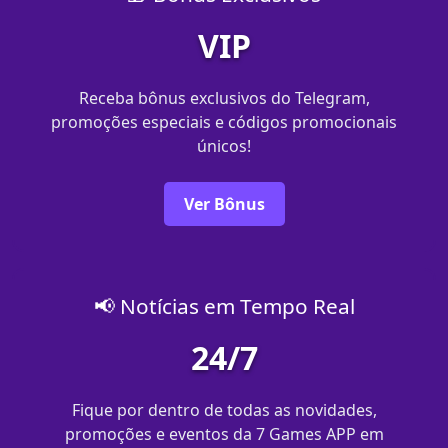
VIP
Receba bônus exclusivos do Telegram,
promoções especiais e códigos promocionais
únicos!
Ver Bônus
📢 Notícias em Tempo Real
24/7
Fique por dentro de todas as novidades,
promoções e eventos da 7 Games APP em