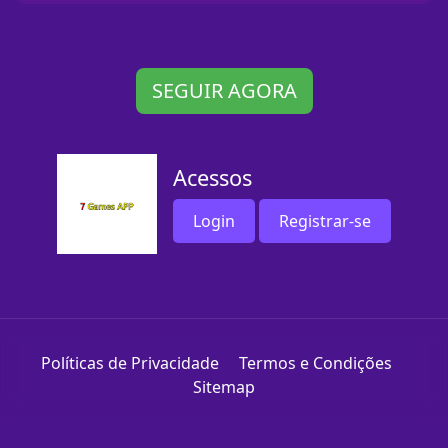
SEGUIR AGORA
Acessos
Login
Registrar-se
Políticas de Privacidade
Termos e Condições
Sitemap