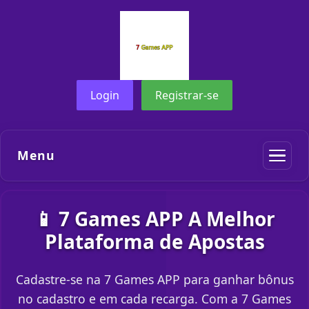
Login
Registrar-se
Menu
📱 7 Games APP A Melhor
Plataforma de Apostas
Cadastre-se na 7 Games APP para ganhar bônus
no cadastro e em cada recarga. Com a 7 Games