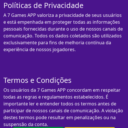
Políticas de Privacidade
A 7 Games APP valoriza a privacidade de seus usuários
e está empenhada em proteger todas as informações
pessoais fornecidas durante o uso de nossos canais de
comunicação. Todos os dados coletados são utilizados
exclusivamente para fins de melhoria contínua da
experiência de nossos jogadores.
Termos e Condições
Os usuários da 7 Games APP concordam em respeitar
todas as regras e regulamentos estabelecidos. É
importante ler e entender todos os termos antes de
participar de nossos canais de comunicação. A violação
destes termos pode resultar em penalizações ou na
suspensão da conta.