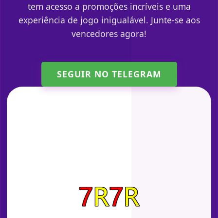
tem acesso a promoções incríveis e uma
experiência de jogo inigualável. Junte-se aos
vencedores agora!
SEGUIR NO TELEGRAM