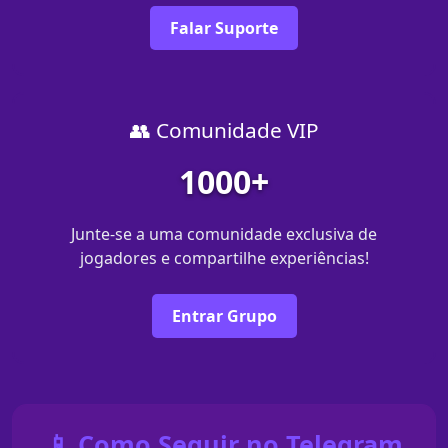
Falar Suporte
👥 Comunidade VIP
1000+
Junte-se a uma comunidade exclusiva de
jogadores e compartilhe experiências!
Entrar Grupo
📱 Como Seguir no Telegram