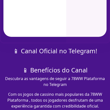
📱 Canal Oficial no Telegram!
📱 Benefícios do Canal
Descubra as vantagens de seguir a 78WW Plataforma
no Telegram
Com os jogos de cassino mais populares da 78WW
Plataforma , todos os jogadores desfrutam de uma
experiência garantida com credibilidade oficial.