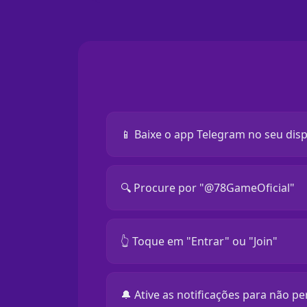
📱 Baixe o app Telegram no seu disp
🔍 Procure por "@78GameOficial"
👆 Toque em "Entrar" ou "Join"
🔔 Ative as notificações para não p