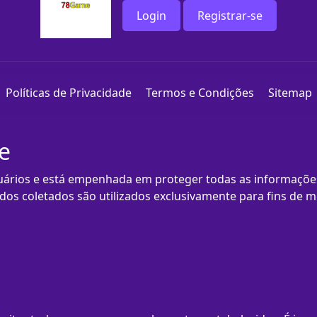
Login
Registrar-se
Políticas de Privacidade
Termos e Condições
Sitemap
de
suários e está empenhada em proteger todas as informaçõe
os coletados são utilizados exclusivamente para fins de m