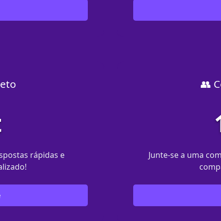
reto
👥 
t
espostas rápidas e
Junte-se a uma com
lizado!
compa
e