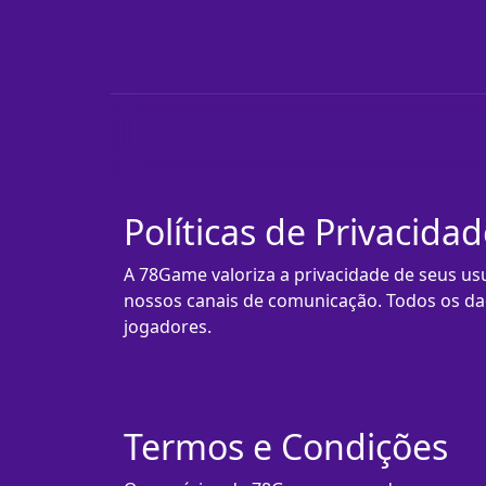
Políticas de Privacida
A 78Game valoriza a privacidade de seus u
nossos canais de comunicação. Todos os dad
jogadores.
Termos e Condições