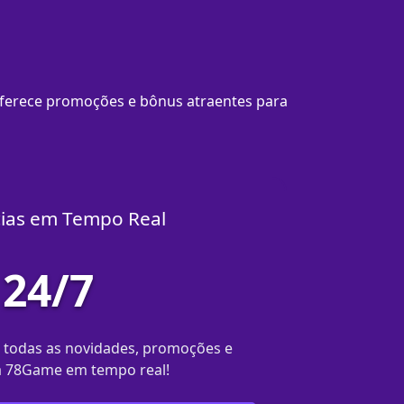
ferece promoções e bônus atraentes para
cias em Tempo Real
24/7
e todas as novidades, promoções e
a 78Game em tempo real!