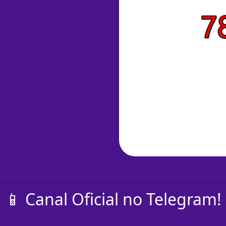
📱 Canal Oficial no Telegram!