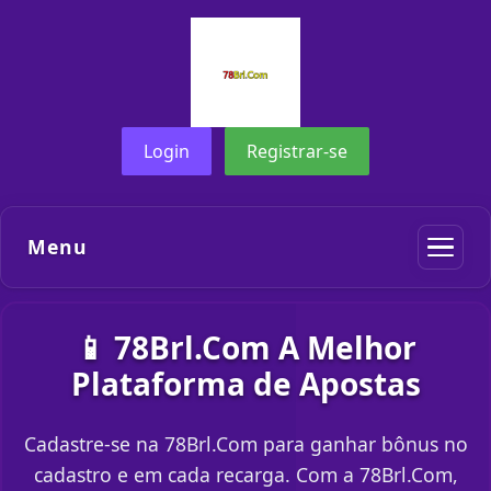
Login
Registrar-se
Menu
📱 78Brl.Com A Melhor
Plataforma de Apostas
Cadastre-se na 78Brl.Com para ganhar bônus no
cadastro e em cada recarga. Com a 78Brl.Com,