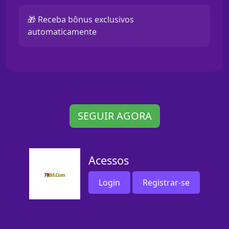
🎁 Receba bônus exclusivos
automaticamente
SEGUIR AGORA
Acessos
Login
Registrar-se