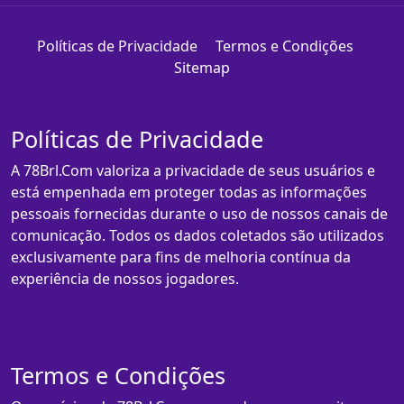
Políticas de Privacidade
Termos e Condições
Sitemap
Políticas de Privacidade
A 78Brl.Com valoriza a privacidade de seus usuários e
está empenhada em proteger todas as informações
pessoais fornecidas durante o uso de nossos canais de
comunicação. Todos os dados coletados são utilizados
exclusivamente para fins de melhoria contínua da
experiência de nossos jogadores.
Termos e Condições