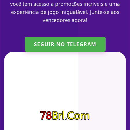
você tem acesso a promoções incríveis e uma
experiência de jogo inigualável. Junte-se aos
vencedores agora!
SEGUIR NO TELEGRAM