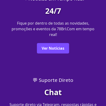
24/7
Fique por dentro de todas as novidades,
promoções e eventos da 78Brl.Com em tempo
real!
Ver Notícias
💬 Suporte Direto
Chat
Suporte direto via Telegram, respostas rápidas e