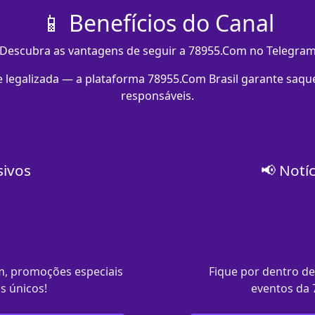
📱 Benefícios do Canal
Descubra as vantagens de seguir a 78955.Com no Telegra
e legalizada — a plataforma 78955.Com Brasil garante saqu
responsáveis.
sivos
📢 Notí
m, promoções especiais
Fique por dentro d
s únicos!
eventos da 