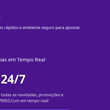
m
es rápidos e ambiente seguro para apostas
cias em Tempo Real
24/7
e todas as novidades, promoções e
78955.Com em tempo real!