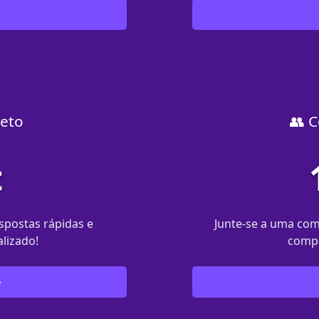
reto
👥 
t
espostas rápidas e
Junte-se a uma com
lizado!
compa
e