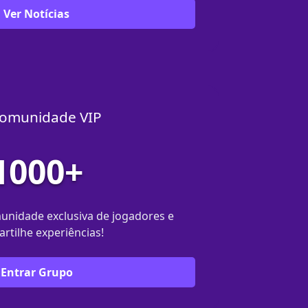
Ver Notícias
Comunidade VIP
1000+
unidade exclusiva de jogadores e
rtilhe experiências!
Entrar Grupo