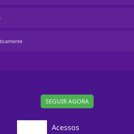
a
aticamente
SEGUIR AGORA
Acessos