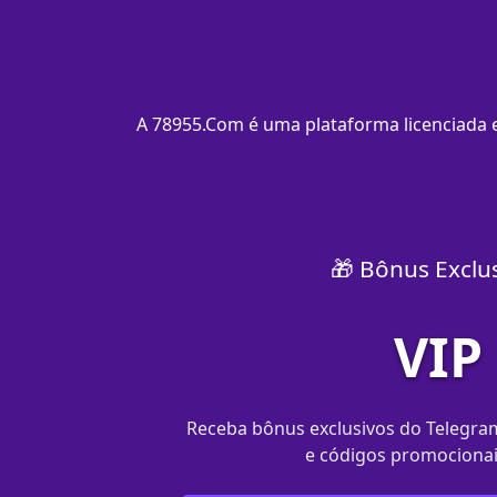
A 78955.Com é uma plataforma licenciada 
🎁 Bônus Exclu
VIP
Receba bônus exclusivos do Telegra
e códigos promocionai