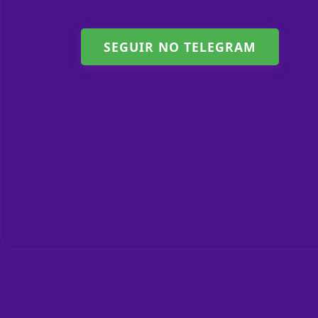
SEGUIR NO TELEGRAM