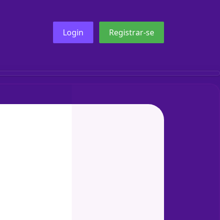
Login
Registrar-se