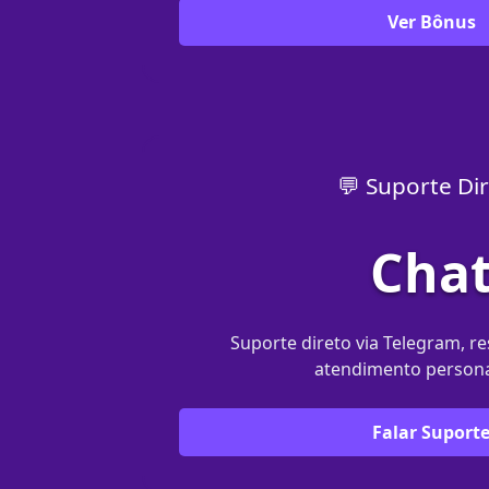
Ver Bônus
💬 Suporte Di
Cha
Suporte direto via Telegram, r
atendimento persona
Falar Suport