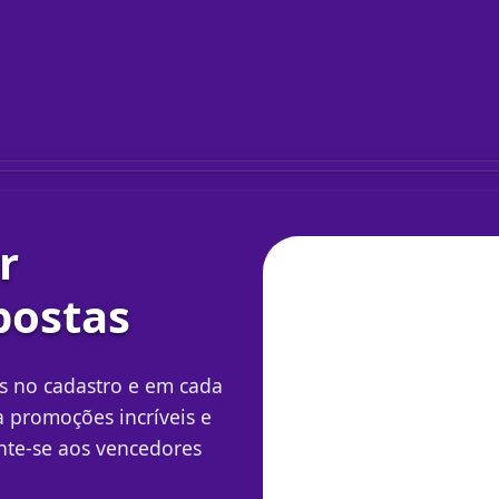
r
postas
s no cadastro e em cada
 promoções incríveis e
unte-se aos vencedores