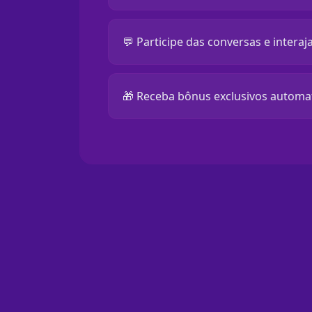
💬 Participe das conversas e interaj
🎁 Receba bônus exclusivos autom