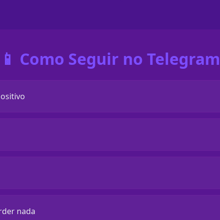
📱 Como Seguir no Telegram
ositivo
erder nada