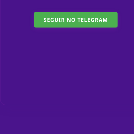
SEGUIR NO TELEGRAM