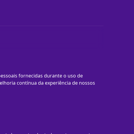
essoais fornecidas durante o uso de
elhoria contínua da experiência de nossos