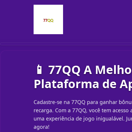
📱 77QQ A Melho
Plataforma de A
Cadastre-se na 77QQ para ganhar bônu
recarga. Com a 77QQ, você tem acesso a
uma experiência de jogo inigualável. J
agora!