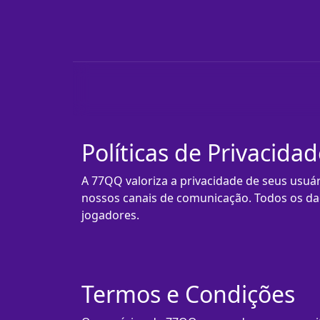
Políticas de Privacida
A 77QQ valoriza a privacidade de seus usu
nossos canais de comunicação. Todos os dad
jogadores.
Termos e Condições