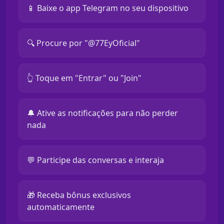
📱 Baixe o app Telegram no seu dispositivo
🔍 Procure por "@77EyOficial"
👆 Toque em "Entrar" ou "Join"
🔔 Ative as notificações para não perder
nada
💬 Participe das conversas e interaja
🎁 Receba bônus exclusivos
automaticamente