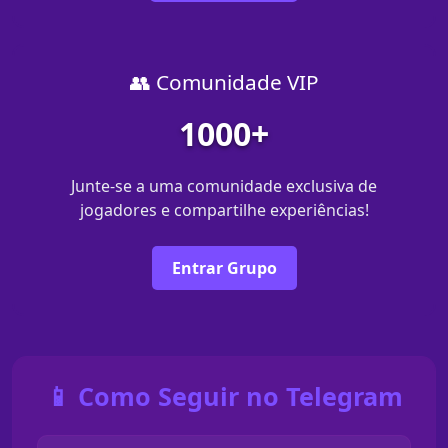
👥 Comunidade VIP
1000+
Junte-se a uma comunidade exclusiva de
jogadores e compartilhe experiências!
Entrar Grupo
📱 Como Seguir no Telegram