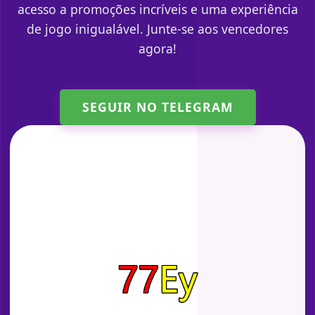
acesso a promoções incríveis e uma experiência
de jogo inigualável. Junte-se aos vencedores
agora!
SEGUIR NO TELEGRAM