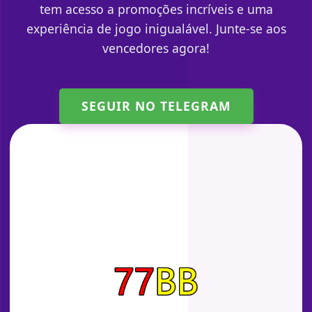
tem acesso a promoções incríveis e uma
experiência de jogo inigualável. Junte-se aos
vencedores agora!
SEGUIR NO TELEGRAM