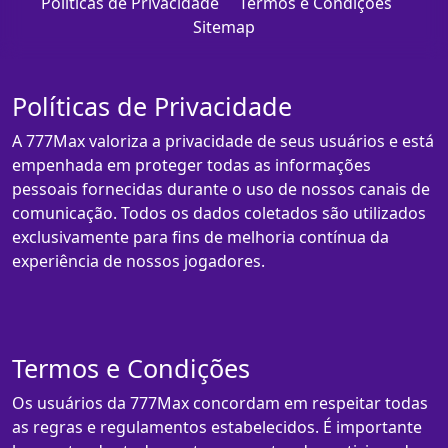
Políticas de Privacidade
Termos e Condições
Sitemap
Políticas de Privacidade
A 777Max valoriza a privacidade de seus usuários e está
empenhada em proteger todas as informações
pessoais fornecidas durante o uso de nossos canais de
comunicação. Todos os dados coletados são utilizados
exclusivamente para fins de melhoria contínua da
experiência de nossos jogadores.
Termos e Condições
Os usuários da 777Max concordam em respeitar todas
as regras e regulamentos estabelecidos. É importante