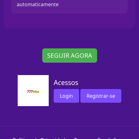
automaticamente
SEGUIR AGORA
Acessos
Login
Registrar-se