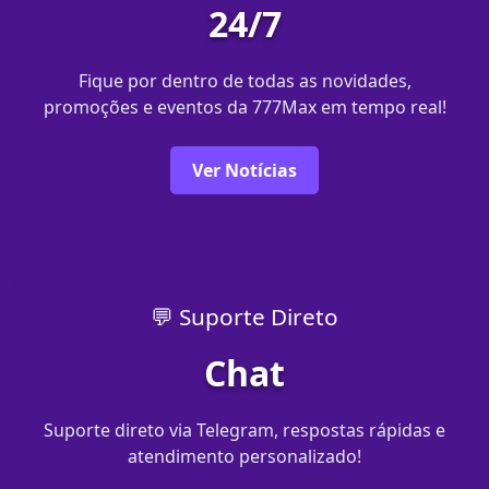
24/7
Fique por dentro de todas as novidades,
promoções e eventos da 777Max em tempo real!
Ver Notícias
💬 Suporte Direto
Chat
Suporte direto via Telegram, respostas rápidas e
atendimento personalizado!