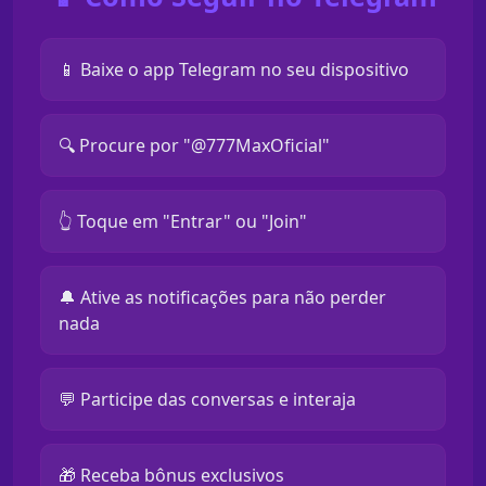
📱 Baixe o app Telegram no seu dispositivo
🔍 Procure por "@777MaxOficial"
👆 Toque em "Entrar" ou "Join"
🔔 Ative as notificações para não perder
nada
💬 Participe das conversas e interaja
🎁 Receba bônus exclusivos