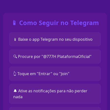
📱 Como Seguir no Telegram
📱 Baixe o app Telegram no seu dispositivo
🔍 Procure por "@777H PlataformaOficial"
👆 Toque em "Entrar" ou "Join"
🔔 Ative as notificações para não perder
nada