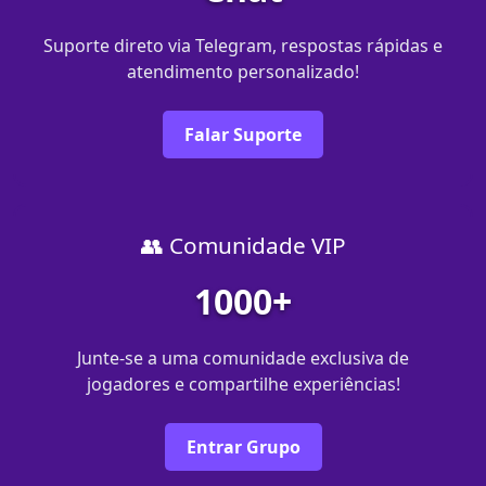
Suporte direto via Telegram, respostas rápidas e
atendimento personalizado!
Falar Suporte
👥 Comunidade VIP
1000+
Junte-se a uma comunidade exclusiva de
jogadores e compartilhe experiências!
Entrar Grupo