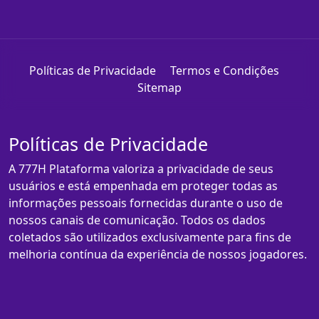
Políticas de Privacidade
Termos e Condições
Sitemap
Políticas de Privacidade
A 777H Plataforma valoriza a privacidade de seus
usuários e está empenhada em proteger todas as
informações pessoais fornecidas durante o uso de
nossos canais de comunicação. Todos os dados
coletados são utilizados exclusivamente para fins de
melhoria contínua da experiência de nossos jogadores.