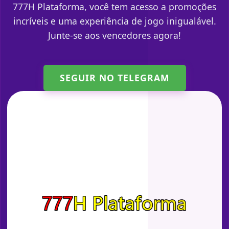
777H Plataforma, você tem acesso a promoções
incríveis e uma experiência de jogo inigualável.
Junte-se aos vencedores agora!
SEGUIR NO TELEGRAM