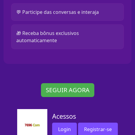
💬 Participe das conversas e interaja
🎁 Receba bônus exclusivos
automaticamente
SEGUIR AGORA
Acessos
Login
Registrar-se