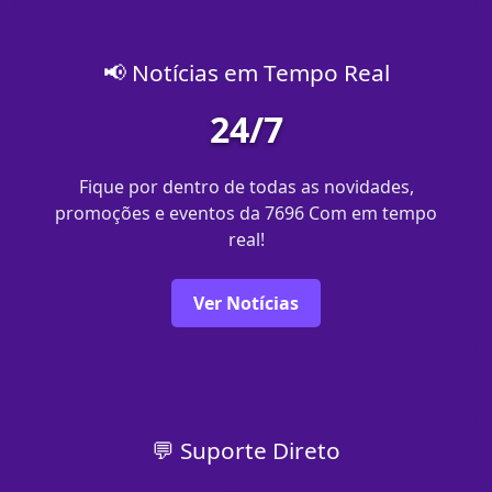
📢 Notícias em Tempo Real
24/7
Fique por dentro de todas as novidades,
promoções e eventos da 7696 Com em tempo
real!
Ver Notícias
💬 Suporte Direto