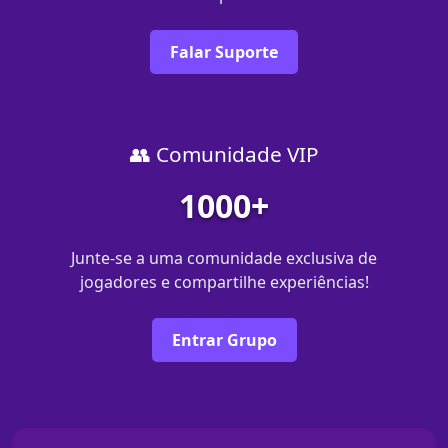
Falar Suporte
👥 Comunidade VIP
1000+
Junte-se a uma comunidade exclusiva de
jogadores e compartilhe experiências!
Entrar Grupo