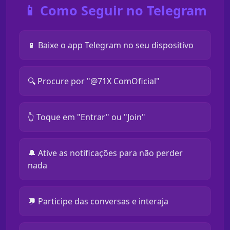
📱 Como Seguir no Telegram
📱 Baixe o app Telegram no seu dispositivo
🔍 Procure por "@71X ComOficial"
👆 Toque em "Entrar" ou "Join"
🔔 Ative as notificações para não perder
nada
💬 Participe das conversas e interaja