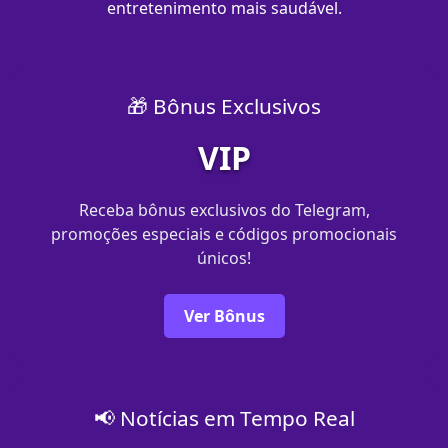
entretenimento mais saudável.
🎁 Bônus Exclusivos
VIP
Receba bônus exclusivos do Telegram,
promoções especiais e códigos promocionais
únicos!
Ver Bônus
📢 Notícias em Tempo Real