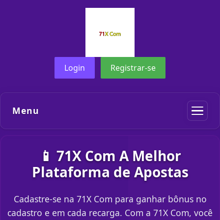
Login
Registrar-se
Menu
📱 71X Com A Melhor
Plataforma de Apostas
Cadastre-se na 71X Com para ganhar bônus no
cadastro e em cada recarga. Com a 71X Com, você