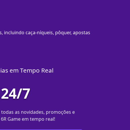
 incluindo caça-níqueis, pôquer, apostas
cias em Tempo Real
24/7
e todas as novidades, promoções e
 6R Game em tempo real!