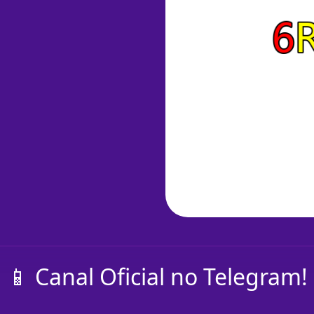
📱 Canal Oficial no Telegram!