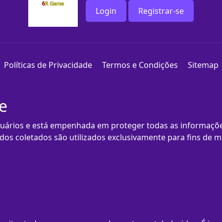
Login
Registrar-se
Políticas de Privacidade
Termos e Condições
Sitemap
de
usuários e está empenhada em proteger todas as informaçõe
os coletados são utilizados exclusivamente para fins de m