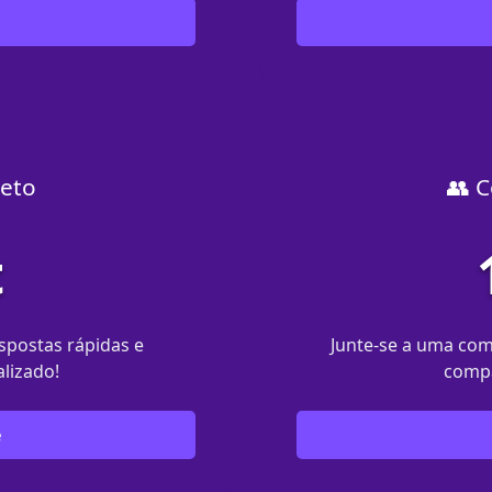
reto
👥 
t
espostas rápidas e
Junte-se a uma com
lizado!
compa
e