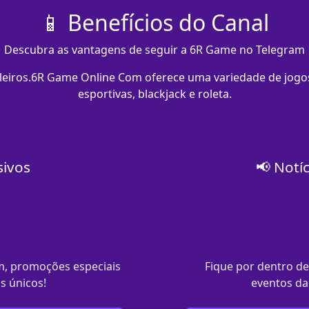
📱 Benefícios do Canal
Descubra as vantagens de seguir a 6R Game no Telegram
leiros.6R Game Online Com oferece uma variedade de jogos,
esportivas, blackjack e roleta.
sivos
📢 Notí
m, promoções especiais
Fique por dentro d
s únicos!
eventos da