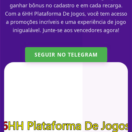
ganhar bônus no cadastro e em cada recarga.
Com a 6HH Plataforma De Jogos, você tem acesso
a promoções incríveis e uma experiência de jogo
inigualável. Junte-se aos vencedores agora!
SEGUIR NO TELEGRAM