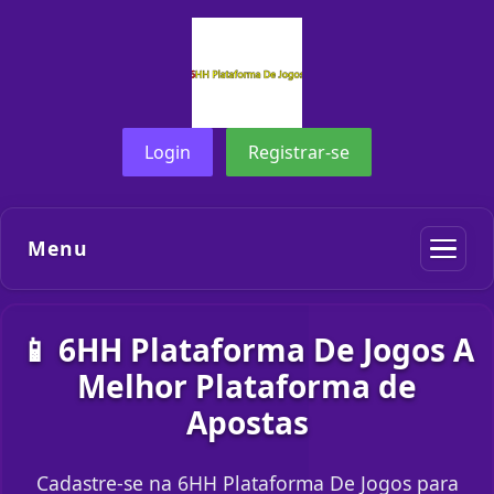
Login
Registrar-se
Menu
📱 6HH Plataforma De Jogos A
Melhor Plataforma de
Apostas
Cadastre-se na 6HH Plataforma De Jogos para