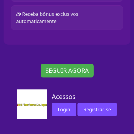
🎁 Receba bônus exclusivos
automaticamente
SEGUIR AGORA
Acessos
Login
Registrar-se