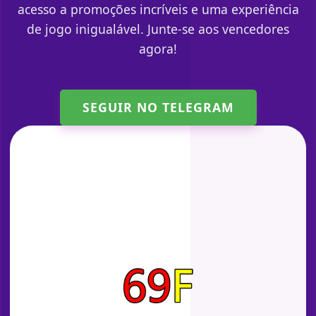
acesso a promoções incríveis e uma experiência
de jogo inigualável. Junte-se aos vencedores
agora!
SEGUIR NO TELEGRAM