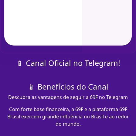
📱 Canal Oficial no Telegram!
📱 Benefícios do Canal
Descubra as vantagens de seguir a 69F no Telegram
Com forte base financeira, a 69F e a plataforma 69F
Brasil exercem grande influência no Brasil e ao redor
do mundo.