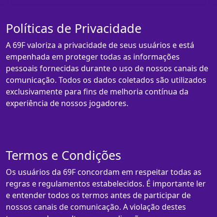
Políticas de Privacidade
A 69F valoriza a privacidade de seus usuários e está
empenhada em proteger todas as informações
pessoais fornecidas durante o uso de nossos canais de
comunicação. Todos os dados coletados são utilizados
exclusivamente para fins de melhoria contínua da
experiência de nossos jogadores.
Termos e Condições
Os usuários da 69F concordam em respeitar todas as
regras e regulamentos estabelecidos. É importante ler
e entender todos os termos antes de participar de
nossos canais de comunicação. A violação destes