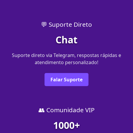
💬 Suporte Direto
Chat
Suporte direto via Telegram, respostas rápidas e
atendimento personalizado!
Falar Suporte
👥 Comunidade VIP
1000+