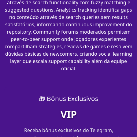
através de search functionality com fuzzy matching e
suggested questions. Analytics tracking identifica gaps
no conteúdo através de search queries sem results
satisfatórios, informando continuous improvement do
repository. Community forums moderados permitem
peer-to-peer support onde jogadores experientes
compartilham strategies, reviews de games e resolvem
dúvidas básicas de newcomers, criando social learning
layer que escala support capability além da equipe
oficial.
🎁 Bônus Exclusivos
VIP
Receba bônus exclusivos do Telegram,