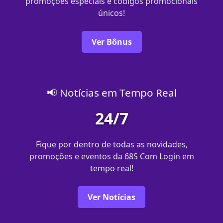
promoções especiais e códigos promocionais
únicos!
Ver Bônus
📢 Notícias em Tempo Real
24/7
Fique por dentro de todas as novidades,
promoções e eventos da 68S Com Login em
tempo real!
Ver Notícias