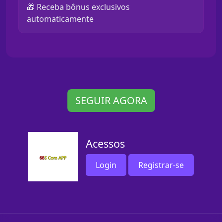
🎁 Receba bônus exclusivos
automaticamente
SEGUIR AGORA
Acessos
Login
Registrar-se