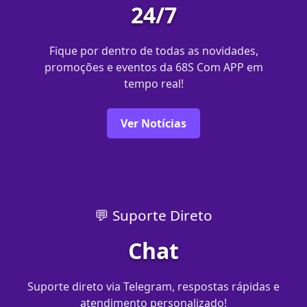
24/7
Fique por dentro de todas as novidades,
promoções e eventos da 68S Com APP em
tempo real!
Ver Notícias
💬 Suporte Direto
Chat
Suporte direto via Telegram, respostas rápidas e
atendimento personalizado!