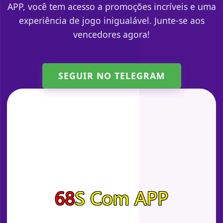
APP, você tem acesso a promoções incríveis e uma
experiência de jogo inigualável. Junte-se aos
vencedores agora!
SEGUIR NO TELEGRAM