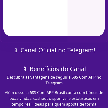
📱 Canal Oficial no Telegram!
📱 Benefícios do Canal
Descubra as vantagens de seguir a 68S Com APP no
Telegram
Além disso, a 68S Com APP Brasil conta com bônus de
boas-vindas, cashout disponível e estatísticas em
tempo real, ideais para quem aposta de forma