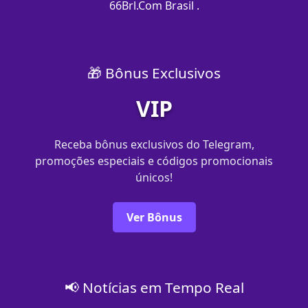
66Brl.Com Brasil .
🎁 Bônus Exclusivos
VIP
Receba bônus exclusivos do Telegram,
promoções especiais e códigos promocionais
únicos!
Ver Bônus
📢 Notícias em Tempo Real