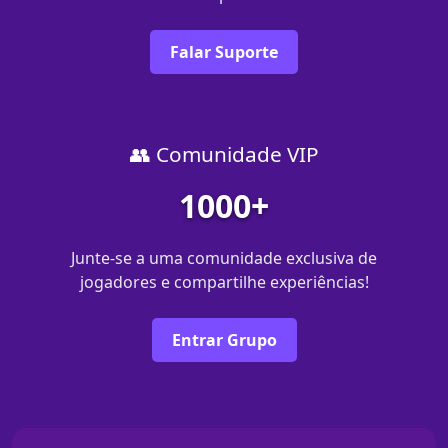
Falar Suporte
👥 Comunidade VIP
1000+
Junte-se a uma comunidade exclusiva de
jogadores e compartilhe experiências!
Entrar Grupo