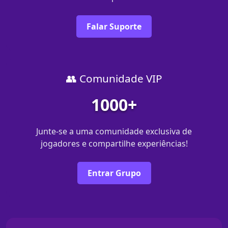
Falar Suporte
👥 Comunidade VIP
1000+
Junte-se a uma comunidade exclusiva de
jogadores e compartilhe experiências!
Entrar Grupo