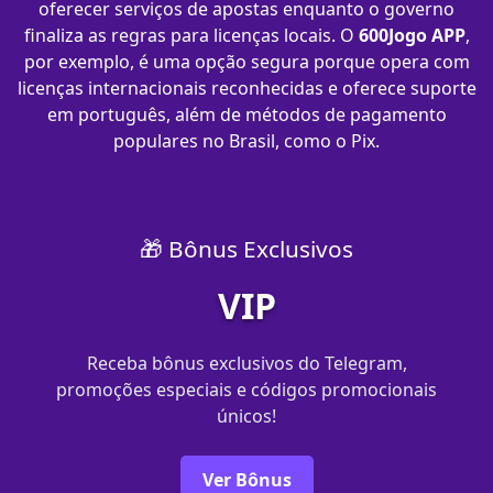
oferecer serviços de apostas enquanto o governo
finaliza as regras para licenças locais. O
600Jogo APP
,
por exemplo, é uma opção segura porque opera com
licenças internacionais reconhecidas e oferece suporte
em português, além de métodos de pagamento
populares no Brasil, como o Pix.
🎁 Bônus Exclusivos
VIP
Receba bônus exclusivos do Telegram,
promoções especiais e códigos promocionais
únicos!
Ver Bônus