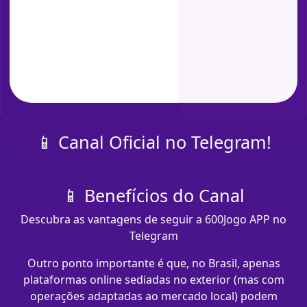
📱 Canal Oficial no Telegram!
📱 Benefícios do Canal
Descubra as vantagens de seguir a 600Jogo APP no
Telegram
Outro ponto importante é que, no Brasil, apenas
plataformas online sediadas no exterior (mas com
operações adaptadas ao mercado local) podem