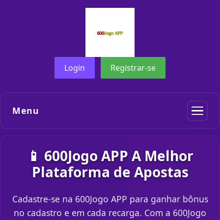
Login
Registrar-se
Menu
📱 600Jogo APP A Melhor
Plataforma de Apostas
Cadastre-se na 600Jogo APP para ganhar bônus
no cadastro e em cada recarga. Com a 600Jogo