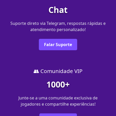
Chat
Suporte direto via Telegram, respostas rápidas e
atendimento personalizado!
Falar Suporte
👥 Comunidade VIP
1000+
Junte-se a uma comunidade exclusiva de
jogadores e compartilhe experiências!