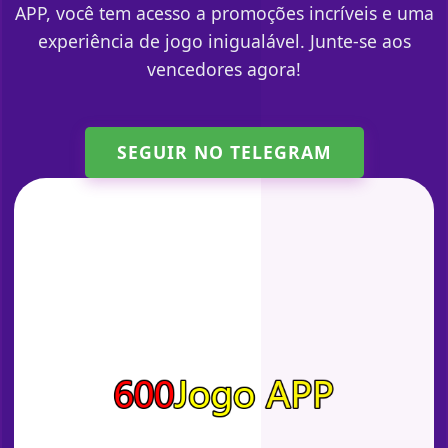
APP, você tem acesso a promoções incríveis e uma
experiência de jogo inigualável. Junte-se aos
vencedores agora!
SEGUIR NO TELEGRAM