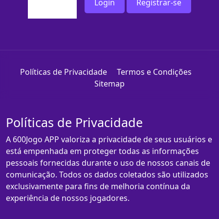
Login
Registrar-se
Políticas de Privacidade
Termos e Condições
Sitemap
Políticas de Privacidade
A 600Jogo APP valoriza a privacidade de seus usuários e
está empenhada em proteger todas as informações
pessoais fornecidas durante o uso de nossos canais de
comunicação. Todos os dados coletados são utilizados
exclusivamente para fins de melhoria contínua da
experiência de nossos jogadores.