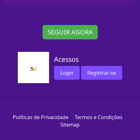
SEGUIR AGORA
Acessos
Login
Registrar-se
Políticas de Privacidade
Termos e Condições
Sitemap