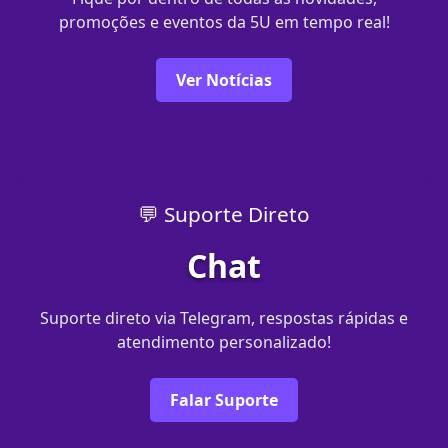
promoções e eventos da 5U em tempo real!
Ver Notícias
💬 Suporte Direto
Chat
Suporte direto via Telegram, respostas rápidas e
atendimento personalizado!
Falar Suporte