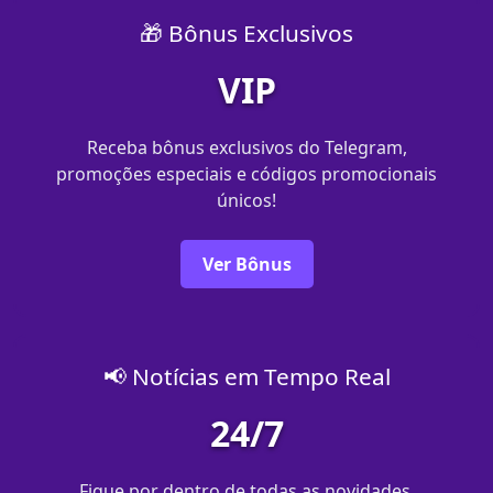
🎁 Bônus Exclusivos
VIP
Receba bônus exclusivos do Telegram,
promoções especiais e códigos promocionais
únicos!
Ver Bônus
📢 Notícias em Tempo Real
24/7
Fique por dentro de todas as novidades,