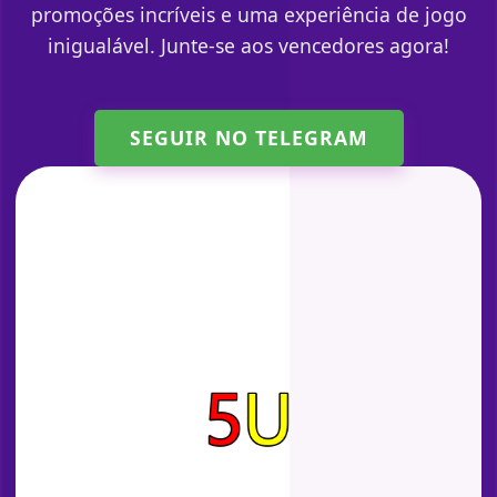
promoções incríveis e uma experiência de jogo
inigualável. Junte-se aos vencedores agora!
SEGUIR NO TELEGRAM