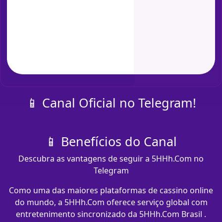
📱 Canal Oficial no Telegram!
📱 Benefícios do Canal
Descubra as vantagens de seguir a 5HHh.Com no
Telegram
Como uma das maiores plataformas de cassino online
do mundo, a 5HHh.Com oferece serviço global com
entretenimento sincronizado da 5HHh.Com Brasil .