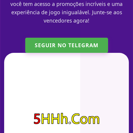
você tem acesso a promoções incríveis e uma
experiência de jogo inigualável. Junte-se aos
vencedores agora!
SEGUIR NO TELEGRAM