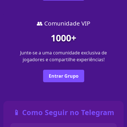
👥 Comunidade VIP
1000+
Junte-se a uma comunidade exclusiva de
jogadores e compartilhe experiências!
Entrar Grupo
📱 Como Seguir no Telegram