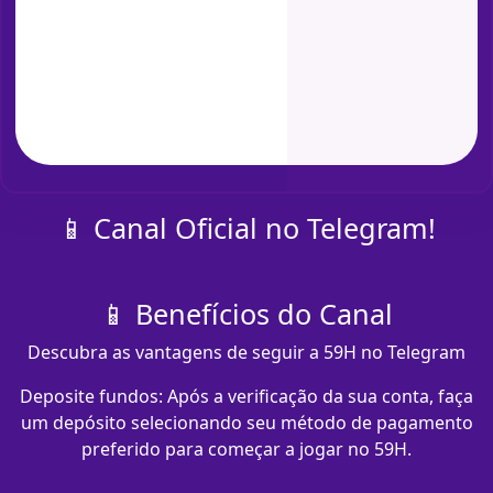
📱 Canal Oficial no Telegram!
📱 Benefícios do Canal
Descubra as vantagens de seguir a 59H no Telegram
Deposite fundos: Após a verificação da sua conta, faça
um depósito selecionando seu método de pagamento
preferido para começar a jogar no 59H.