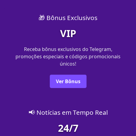
🎁 Bônus Exclusivos
VIP
Receba bônus exclusivos do Telegram,
promoções especiais e códigos promocionais
únicos!
Ver Bônus
📢 Notícias em Tempo Real
24/7