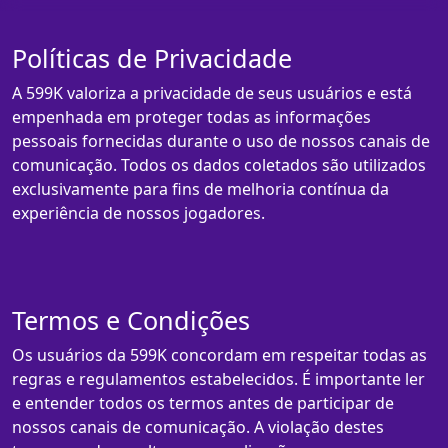
Políticas de Privacidade
A 599K valoriza a privacidade de seus usuários e está
empenhada em proteger todas as informações
pessoais fornecidas durante o uso de nossos canais de
comunicação. Todos os dados coletados são utilizados
exclusivamente para fins de melhoria contínua da
experiência de nossos jogadores.
Termos e Condições
Os usuários da 599K concordam em respeitar todas as
regras e regulamentos estabelecidos. É importante ler
e entender todos os termos antes de participar de
nossos canais de comunicação. A violação destes