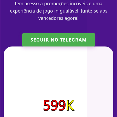
tem acesso a promoções incríveis e uma
experiência de jogo inigualável. Junte-se aos
vencedores agora!
SEGUIR NO TELEGRAM