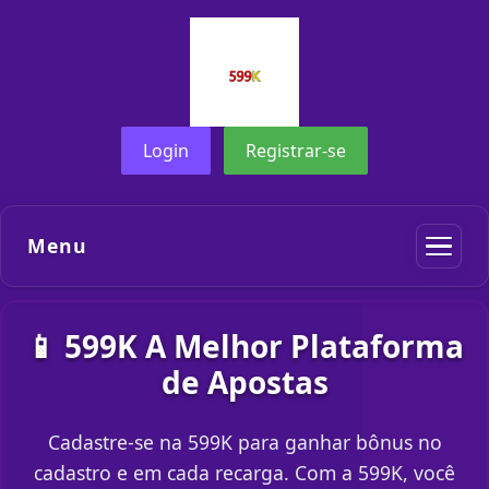
Login
Registrar-se
Menu
📱 599K A Melhor Plataforma
de Apostas
Cadastre-se na 599K para ganhar bônus no
cadastro e em cada recarga. Com a 599K, você