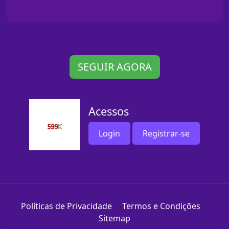
SEGUIR AGORA
Acessos
Login
Registrar-se
Políticas de Privacidade
Termos e Condições
Sitemap