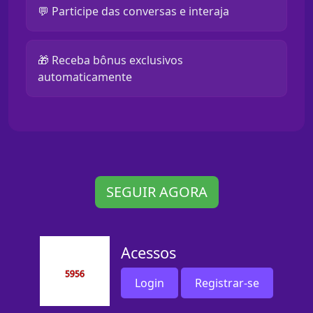
💬 Participe das conversas e interaja
🎁 Receba bônus exclusivos
automaticamente
SEGUIR AGORA
Acessos
Login
Registrar-se