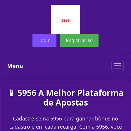
Login
Registrar-se
Menu
📱 5956 A Melhor Plataforma
de Apostas
Cadastre-se na 5956 para ganhar bônus no
cadastro e em cada recarga. Com a 5956, você