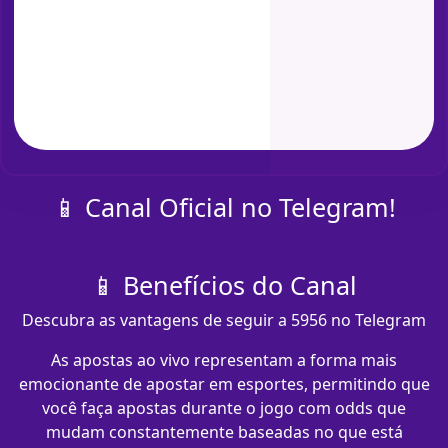
📱 Canal Oficial no Telegram!
📱 Benefícios do Canal
Descubra as vantagens de seguir a 5956 no Telegram
As apostas ao vivo representam a forma mais
emocionante de apostar em esportes, permitindo que
você faça apostas durante o jogo com odds que
mudam constantemente baseadas no que está