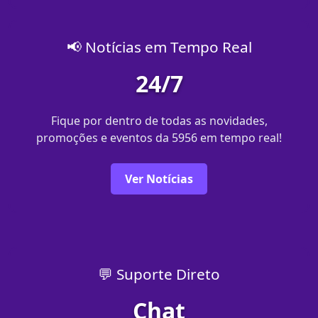
📢 Notícias em Tempo Real
24/7
Fique por dentro de todas as novidades,
promoções e eventos da 5956 em tempo real!
Ver Notícias
💬 Suporte Direto
Chat