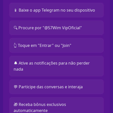
📱 Baixe o app Telegram no seu dispositivo
🔍 Procure por "@57Wim VipOficial"
👆 Toque em "Entrar" ou "Join"
🔔 Ative as notificações para não perder
nada
💬 Participe das conversas e interaja
🎁 Receba bônus exclusivos
automaticamente