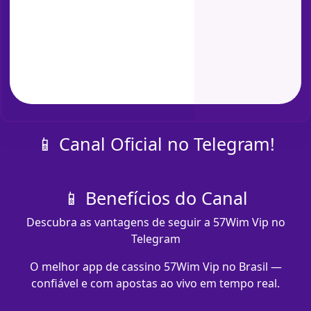
📱 Canal Oficial no Telegram!
📱 Benefícios do Canal
Descubra as vantagens de seguir a 57Wim Vip no
Telegram
O melhor app de cassino 57Wim Vip no Brasil —
confiável e com apostas ao vivo em tempo real.