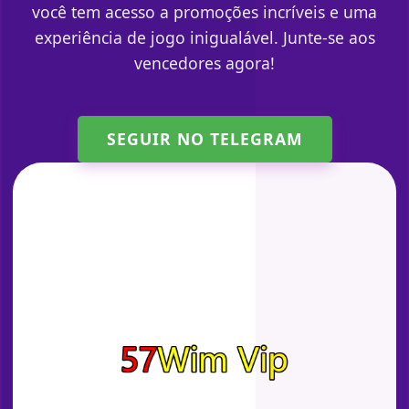
você tem acesso a promoções incríveis e uma
experiência de jogo inigualável. Junte-se aos
vencedores agora!
SEGUIR NO TELEGRAM