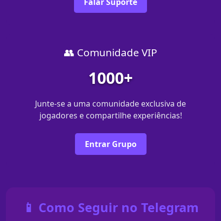
Falar Suporte
👥 Comunidade VIP
1000+
Junte-se a uma comunidade exclusiva de
jogadores e compartilhe experiências!
Entrar Grupo
📱 Como Seguir no Telegram