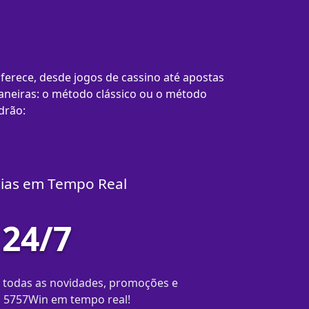
ferece, desde jogos de cassino até apostas
maneiras: o método clássico ou o método
drão:
cias em Tempo Real
24/7
e todas as novidades, promoções e
 5757Win em tempo real!