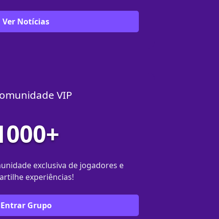
Ver Notícias
Comunidade VIP
1000+
unidade exclusiva de jogadores e
rtilhe experiências!
Entrar Grupo