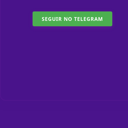
SEGUIR NO TELEGRAM