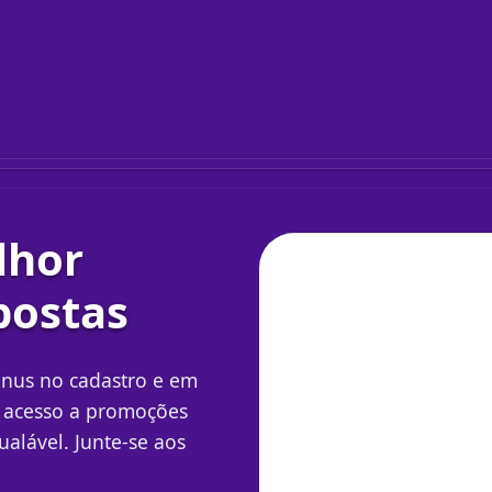
lhor
postas
nus no cadastro e em
 acesso a promoções
ualável. Junte-se aos