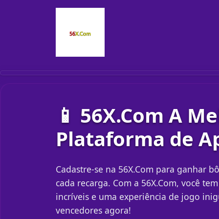
📱 56X.Com A Me
Plataforma de A
Cadastre-se na 56X.Com para ganhar bô
cada recarga. Com a 56X.Com, você tem
incríveis e uma experiência de jogo inig
vencedores agora!