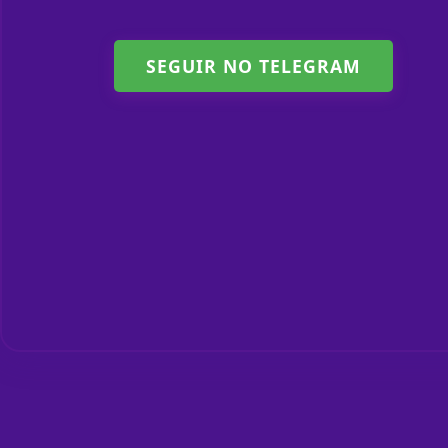
SEGUIR NO TELEGRAM