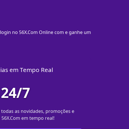
a login no 56X.Com Online com e ganhe um
cias em Tempo Real
24/7
e todas as novidades, promoções e
 56X.Com em tempo real!