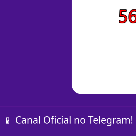
📱 Canal Oficial no Telegram!