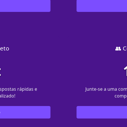
reto
👥 
t
espostas rápidas e
Junte-se a uma com
lizado!
compa
e