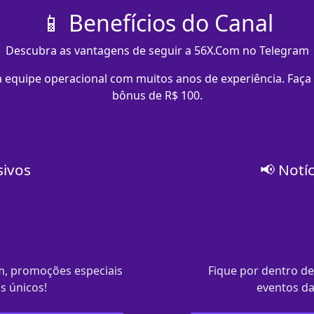
📱 Benefícios do Canal
Descubra as vantagens de seguir a 56X.Com no Telegram
 equipe operacional com muitos anos de experiência. Faç
bônus de R$ 100.
sivos
📢 Notí
m, promoções especiais
Fique por dentro d
s únicos!
eventos da