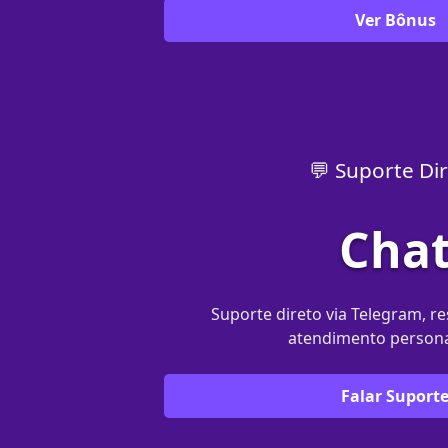
Ver Bônus
💬 Suporte Di
Cha
Suporte direto via Telegram, r
atendimento persona
Falar Suport