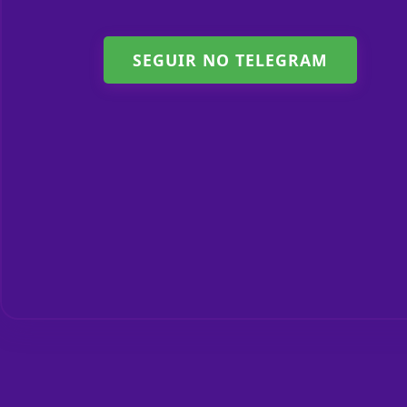
SEGUIR NO TELEGRAM