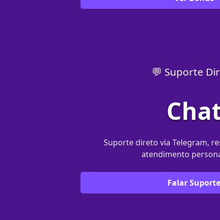
💬 Suporte Di
Cha
Suporte direto via Telegram, r
atendimento persona
Falar Suport