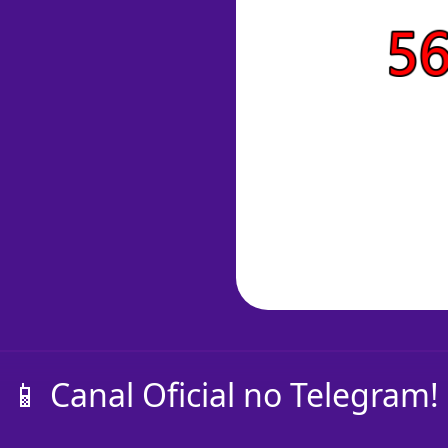
📱 Canal Oficial no Telegram!