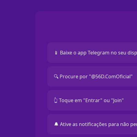
📱 Baixe o app Telegram no seu disp
🔍 Procure por "@56D.ComOficial"
👆 Toque em "Entrar" ou "Join"
🔔 Ative as notificações para não p