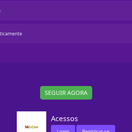
a
aticamente
SEGUIR AGORA
Acessos
Login
Registrar-se