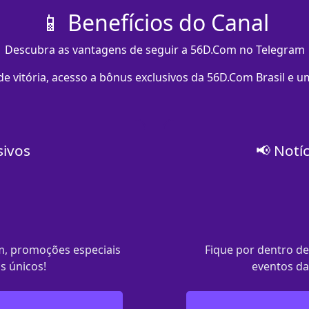
📱 Benefícios do Canal
Descubra as vantagens de seguir a 56D.Com no Telegram
de vitória, acesso a bônus exclusivos da 56D.Com Brasil e 
sivos
📢 Notí
m, promoções especiais
Fique por dentro d
s únicos!
eventos da