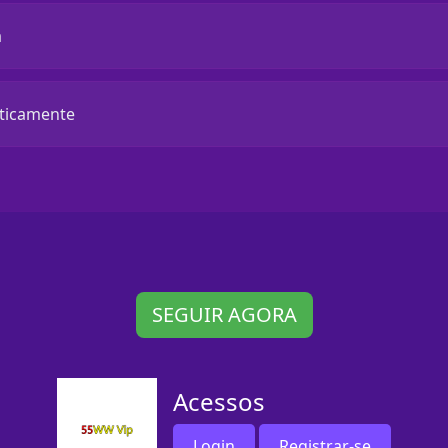
a
aticamente
SEGUIR AGORA
Acessos
Login
Registrar-se