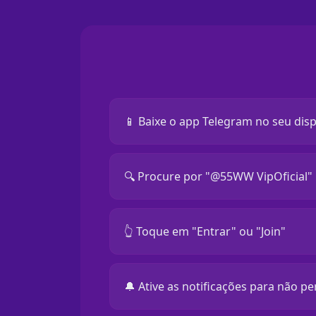
📱 Baixe o app Telegram no seu disp
🔍 Procure por "@55WW VipOficial"
👆 Toque em "Entrar" ou "Join"
🔔 Ative as notificações para não p