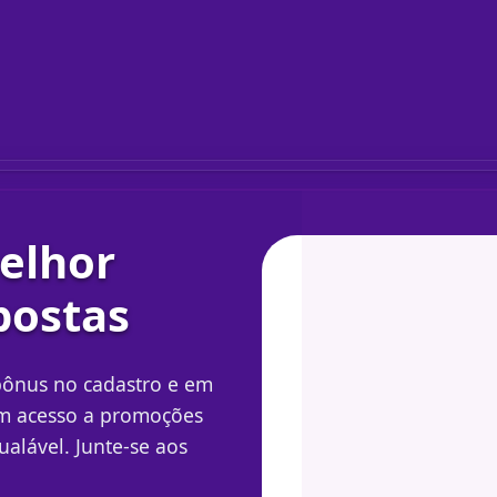
elhor
postas
bônus no cadastro e em
em acesso a promoções
ualável. Junte-se aos