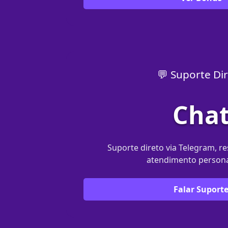
💬 Suporte Di
Cha
Suporte direto via Telegram, r
atendimento persona
Falar Suport