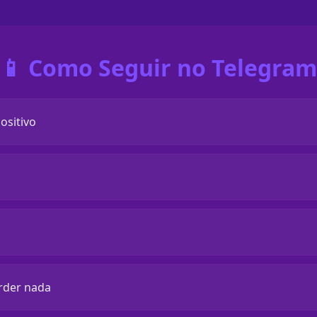
📱 Como Seguir no Telegram
ositivo
erder nada