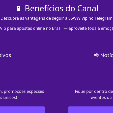
📱 Benefícios do Canal
Descubra as vantagens de seguir a 55WW Vip no Telegram
ip para apostas online no Brasil — aproveite toda a emoção
sivos
📢 Notí
m, promoções especiais
Fique por dentro d
s únicos!
eventos da