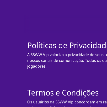
Políticas de Privacida
A 55WW Vip valoriza a privacidade de seus
nossos canais de comunicação. Todos os dad
jogadores.
Termos e Condições
Os usuários da 55WW Vip concordam em resp