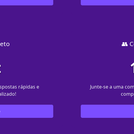
reto
👥 
t
espostas rápidas e
Junte-se a uma com
lizado!
compa
e