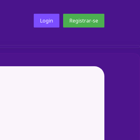
Login
Registrar-se