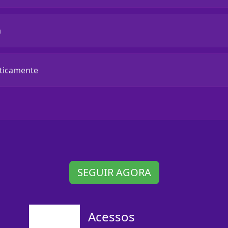
a
aticamente
SEGUIR AGORA
Acessos