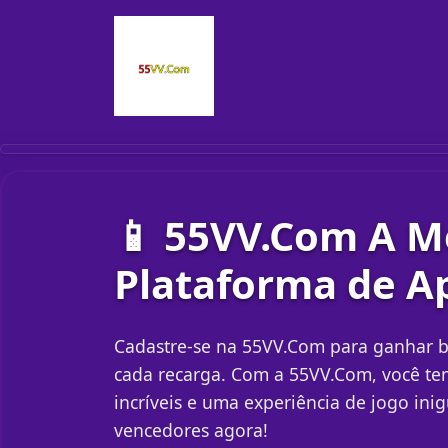
📱 55VV.Com A M
Plataforma de A
Cadastre-se na 55VV.Com para ganhar 
cada recarga. Com a 55VV.Com, você t
incríveis e uma experiência de jogo inig
vencedores agora!