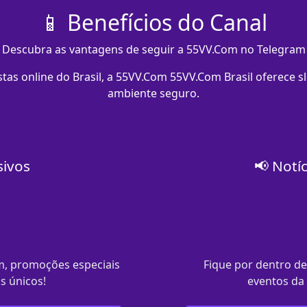
📱 Benefícios do Canal
Descubra as vantagens de seguir a 55VV.Com no Telegram
as online do Brasil, a 55VV.Com 55VV.Com Brasil oferece s
ambiente seguro.
sivos
📢 Notí
m, promoções especiais
Fique por dentro d
s únicos!
eventos da