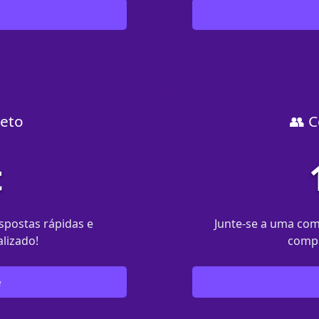
reto
👥 
t
espostas rápidas e
Junte-se a uma com
lizado!
compa
e