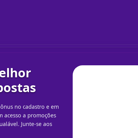
elhor
postas
bônus no cadastro e em
em acesso a promoções
ualável. Junte-se aos