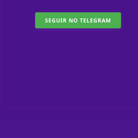
SEGUIR NO TELEGRAM