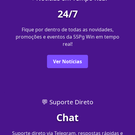
24/7
Fique por dentro de todas as novidades,
promoções e eventos da 55Pg Win em tempo
real!
Ver Notícias
💬 Suporte Direto
Chat
Suporte direto via Telegram, respostas rápidas e