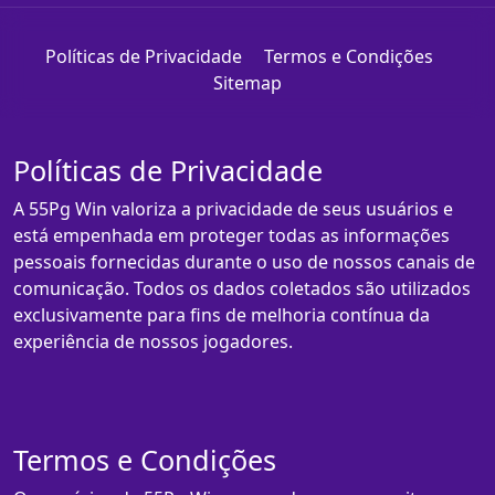
Políticas de Privacidade
Termos e Condições
Sitemap
Políticas de Privacidade
A 55Pg Win valoriza a privacidade de seus usuários e
está empenhada em proteger todas as informações
pessoais fornecidas durante o uso de nossos canais de
comunicação. Todos os dados coletados são utilizados
exclusivamente para fins de melhoria contínua da
experiência de nossos jogadores.
Termos e Condições