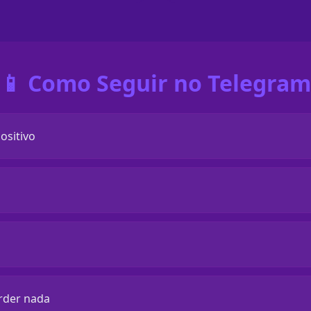
📱 Como Seguir no Telegram
ositivo
erder nada