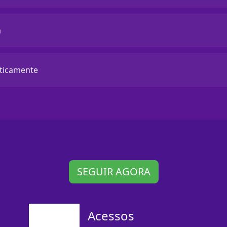
a
aticamente
SEGUIR AGORA
Acessos