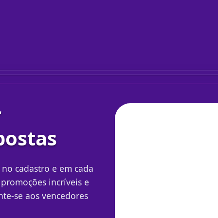
r
postas
 no cadastro e em cada
 promoções incríveis e
unte-se aos vencedores