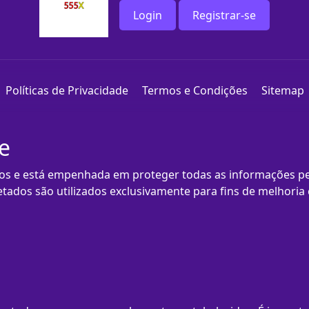
Login
Registrar-se
Políticas de Privacidade
Termos e Condições
Sitemap
de
rios e está empenhada em proteger todas as informações p
tados são utilizados exclusivamente para fins de melhoria