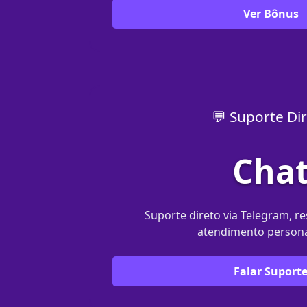
Ver Bônus
💬 Suporte Di
Cha
Suporte direto via Telegram, r
atendimento persona
Falar Suport