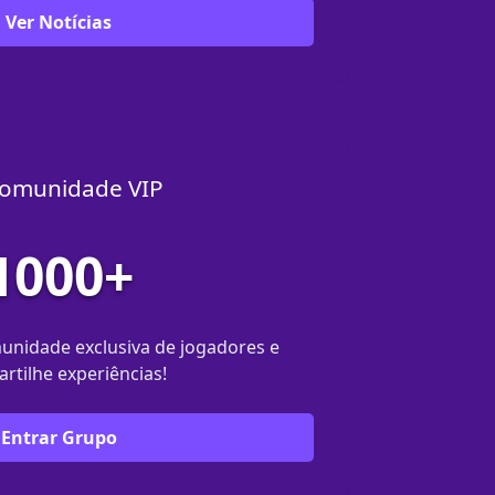
Ver Notícias
Comunidade VIP
1000+
unidade exclusiva de jogadores e
rtilhe experiências!
Entrar Grupo