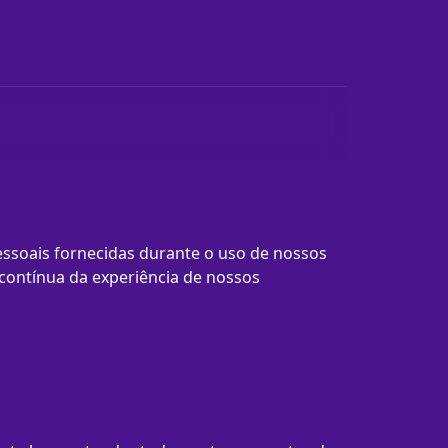
essoais fornecidas durante o uso de nossos
 contínua da experiência de nossos