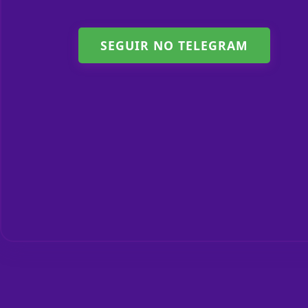
SEGUIR NO TELEGRAM