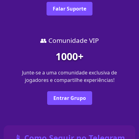
Falar Suporte
👥 Comunidade VIP
1000+
Junte-se a uma comunidade exclusiva de
jogadores e compartilhe experiências!
Entrar Grupo
📱 Como Seguir no Telegram