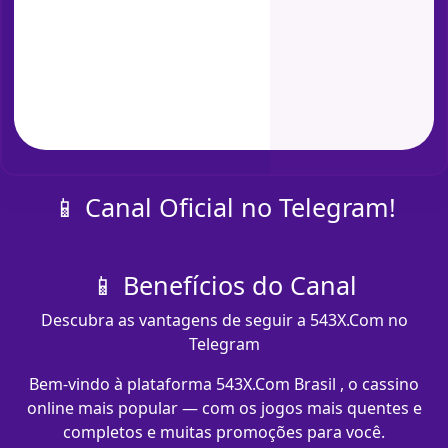
📱 Canal Oficial no Telegram!
📱 Benefícios do Canal
Descubra as vantagens de seguir a 543X.Com no
Telegram
Bem-vindo à plataforma 543X.Com Brasil , o cassino
online mais popular — com os jogos mais quentes e
completos e muitas promoções para você.