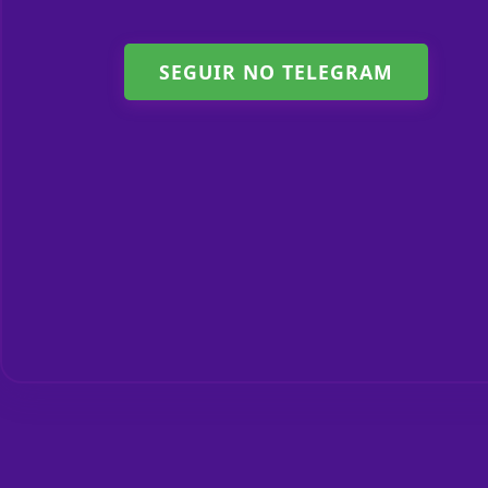
SEGUIR NO TELEGRAM