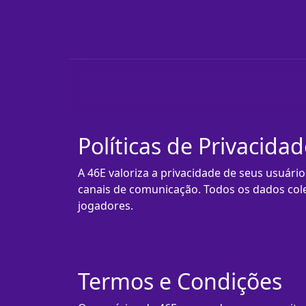
Políticas de Privacida
A 46E valoriza a privacidade de seus usuár
canais de comunicação. Todos os dados cole
jogadores.
Termos e Condições