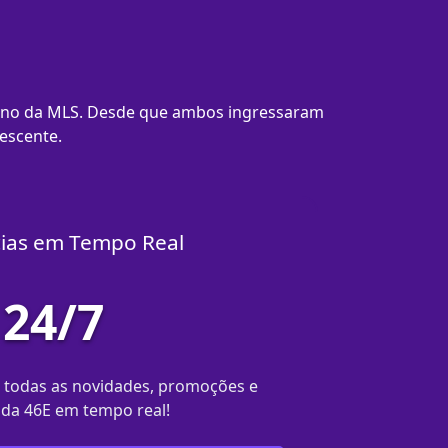
derno da MLS. Desde que ambos ingressaram
rescente.
cias em Tempo Real
24/7
e todas as novidades, promoções e
 da 46E em tempo real!