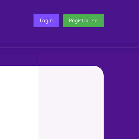
Login
Registrar-se