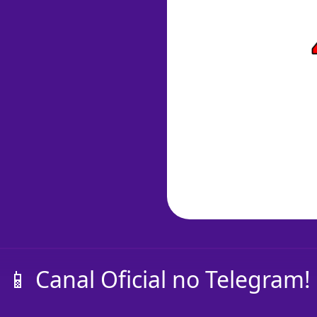
📱 Canal Oficial no Telegram!