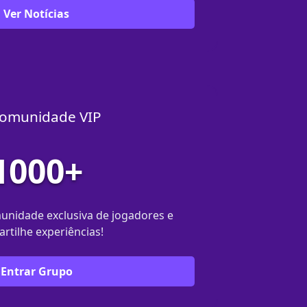
Ver Notícias
Comunidade VIP
1000+
unidade exclusiva de jogadores e
rtilhe experiências!
Entrar Grupo