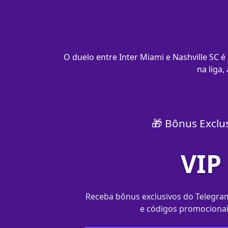
O duelo entre Inter Miami e Nashville SC
na liga,
🎁 Bônus Exclu
VIP
Receba bônus exclusivos do Telegra
e códigos promocionai