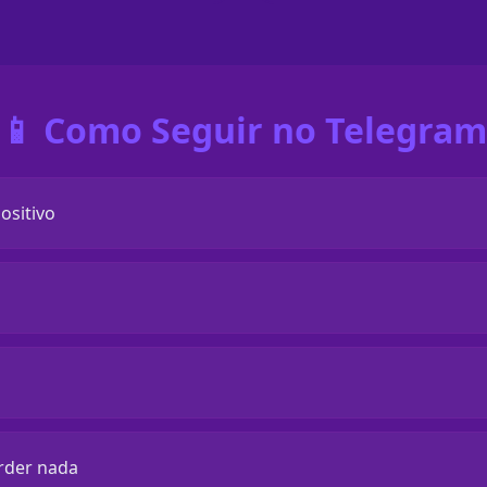
📱 Como Seguir no Telegram
ositivo
erder nada