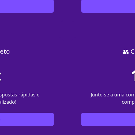
reto
👥 
t
espostas rápidas e
Junte-se a uma com
lizado!
compa
e