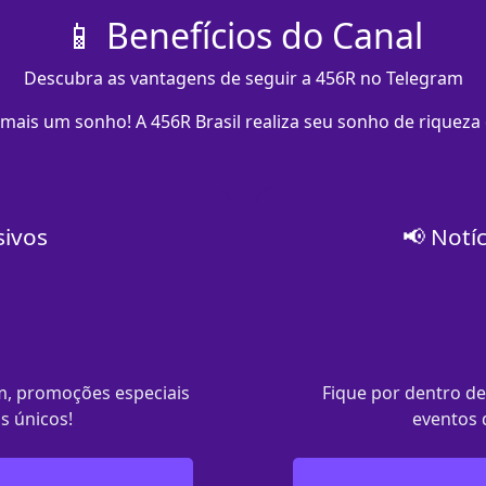
📱 Benefícios do Canal
Descubra as vantagens de seguir a 456R no Telegram
mais um sonho! A 456R Brasil realiza seu sonho de riqueza
sivos
📢 Notí
m, promoções especiais
Fique por dentro d
s únicos!
eventos 