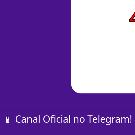
📱 Canal Oficial no Telegram!