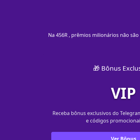
Na 456R , prêmios milionários não são 
🎁 Bônus Exclu
VIP
Receba bônus exclusivos do Telegra
e códigos promocionai
Ver Bônus