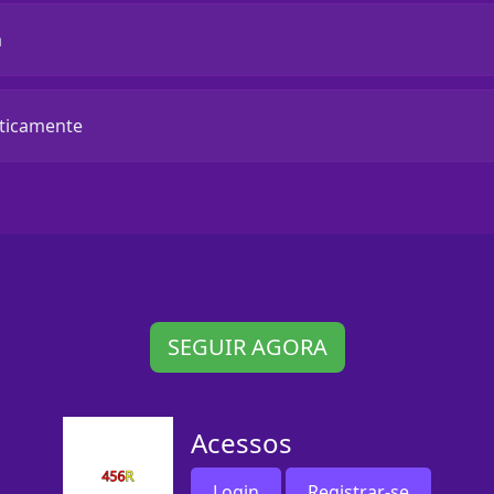
a
aticamente
SEGUIR AGORA
Acessos
Login
Registrar-se