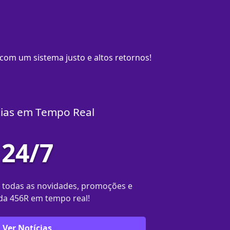
 com um sistema justo e altos retornos!
cias em Tempo Real
24/7
e todas as novidades, promoções e
da 456R em tempo real!
Ver Notícias