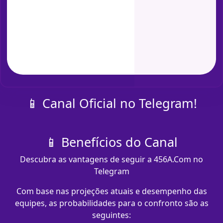
📱 Canal Oficial no Telegram!
📱 Benefícios do Canal
Descubra as vantagens de seguir a 456A.Com no
Telegram
Com base nas projeções atuais e desempenho das
equipes, as probabilidades para o confronto são as
seguintes: