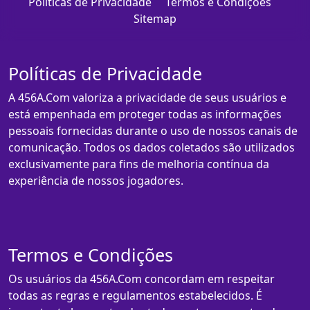
Políticas de Privacidade
Termos e Condições
Sitemap
Políticas de Privacidade
A 456A.Com valoriza a privacidade de seus usuários e
está empenhada em proteger todas as informações
pessoais fornecidas durante o uso de nossos canais de
comunicação. Todos os dados coletados são utilizados
exclusivamente para fins de melhoria contínua da
experiência de nossos jogadores.
Termos e Condições
Os usuários da 456A.Com concordam em respeitar
todas as regras e regulamentos estabelecidos. É