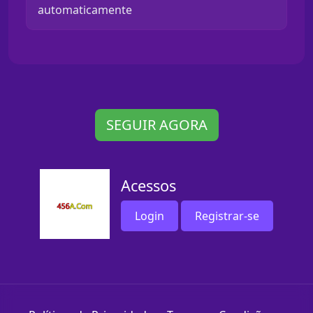
automaticamente
SEGUIR AGORA
Acessos
Login
Registrar-se