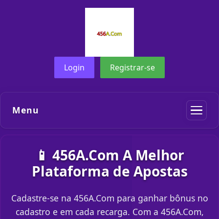
Login
Registrar-se
Menu
📱 456A.Com A Melhor
Plataforma de Apostas
Cadastre-se na 456A.Com para ganhar bônus no
cadastro e em cada recarga. Com a 456A.Com,