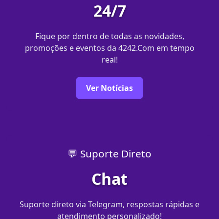
24/7
Fique por dentro de todas as novidades,
promoções e eventos da 4242.Com em tempo
real!
Ver Notícias
💬 Suporte Direto
Chat
Suporte direto via Telegram, respostas rápidas e
atendimento personalizado!