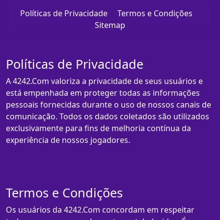
Políticas de Privacidade
Termos e Condições
Sitemap
Políticas de Privacidade
A 4242.Com valoriza a privacidade de seus usuários e
está empenhada em proteger todas as informações
pessoais fornecidas durante o uso de nossos canais de
comunicação. Todos os dados coletados são utilizados
exclusivamente para fins de melhoria contínua da
experiência de nossos jogadores.
Termos e Condições
Os usuários da 4242.Com concordam em respeitar