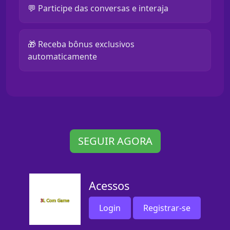
💬 Participe das conversas e interaja
🎁 Receba bônus exclusivos
automaticamente
SEGUIR AGORA
Acessos
Login
Registrar-se