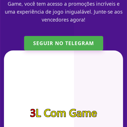
Game, você tem acesso a promoções incríveis e
uma experiência de jogo inigualável. Junte-se aos
vencedores agora!
SEGUIR NO TELEGRAM