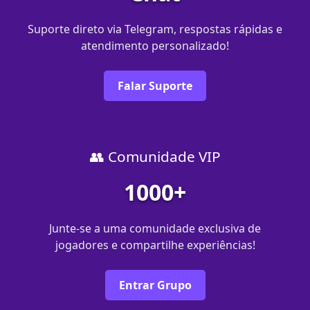
Suporte direto via Telegram, respostas rápidas e
atendimento personalizado!
Falar Suporte
👥 Comunidade VIP
1000+
Junte-se a uma comunidade exclusiva de
jogadores e compartilhe experiências!
Entrar Grupo