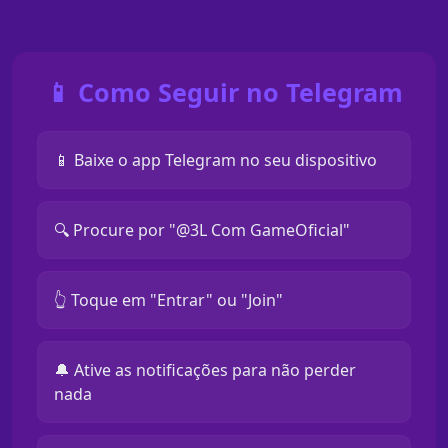
📱 Como Seguir no Telegram
📱 Baixe o app Telegram no seu dispositivo
🔍 Procure por "@3L Com GameOficial"
👆 Toque em "Entrar" ou "Join"
🔔 Ative as notificações para não perder
nada