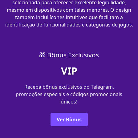
selecionada para oferecer excelente legibilidade,
mesmo em dispositivos com telas menores. O design
também inclui ícones intuitivos que facilitam a
identificação de funcionalidades e categorias de jogos.
🎁 Bônus Exclusivos
VIP
Receba bônus exclusivos do Telegram,
promoções especiais e códigos promocionais
únicos!
Ver Bônus