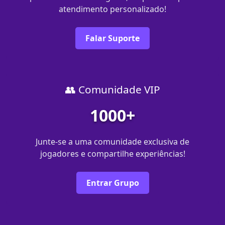
atendimento personalizado!
Falar Suporte
👥 Comunidade VIP
1000+
Junte-se a uma comunidade exclusiva de
jogadores e compartilhe experiências!
Entrar Grupo