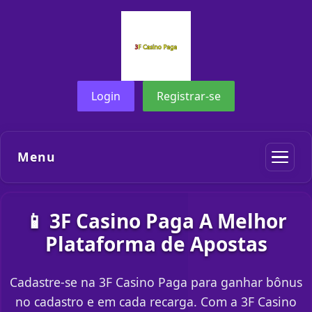
Login
Registrar-se
Menu
📱 3F Casino Paga A Melhor
Plataforma de Apostas
Cadastre-se na 3F Casino Paga para ganhar bônus
no cadastro e em cada recarga. Com a 3F Casino