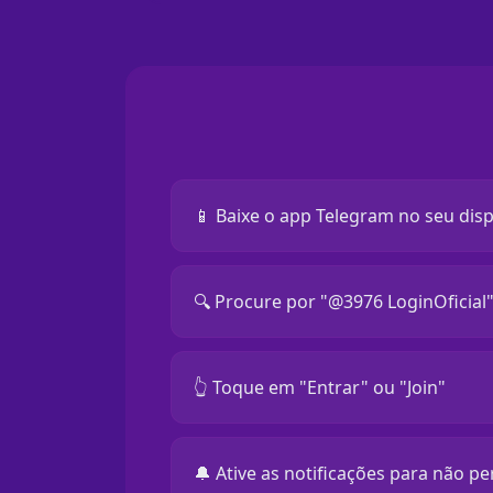
📱 Baixe o app Telegram no seu disp
🔍 Procure por "@3976 LoginOficial
👆 Toque em "Entrar" ou "Join"
🔔 Ative as notificações para não p