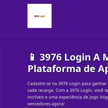
📱 3976 Login A 
Plataforma de A
Cadastre-se na 3976 Login para ganhar
cada recarga. Com a 3976 Login, você 
incríveis e uma experiência de jogo inig
vencedores agora!