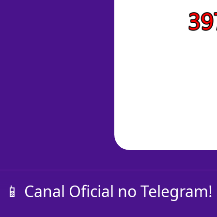
📱 Canal Oficial no Telegram!