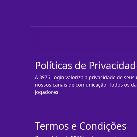
Políticas de Privacida
A 3976 Login valoriza a privacidade de seu
nossos canais de comunicação. Todos os dad
jogadores.
Termos e Condições