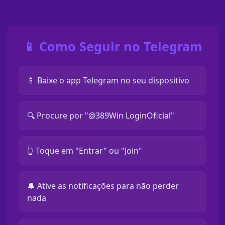
📱 Como Seguir no Telegram
📱 Baixe o app Telegram no seu dispositivo
🔍 Procure por "@389Win LoginOficial"
👆 Toque em "Entrar" ou "Join"
🔔 Ative as notificações para não perder
nada