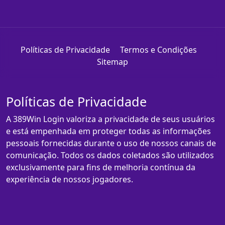
Políticas de Privacidade
Termos e Condições
Sitemap
Políticas de Privacidade
A 389Win Login valoriza a privacidade de seus usuários
e está empenhada em proteger todas as informações
pessoais fornecidas durante o uso de nossos canais de
comunicação. Todos os dados coletados são utilizados
exclusivamente para fins de melhoria contínua da
experiência de nossos jogadores.