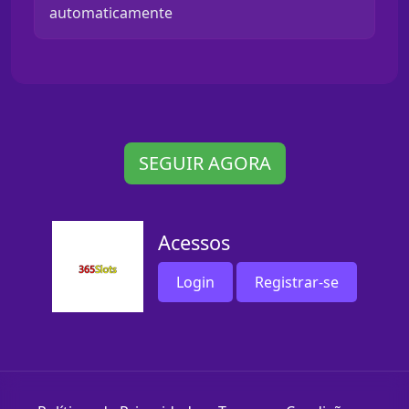
automaticamente
SEGUIR AGORA
Acessos
Login
Registrar-se