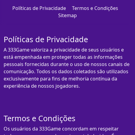
Políticas de Privacidade
Termos e Condições
Sitemap
Políticas de Privacidade
A 333Game valoriza a privacidade de seus usuários e
está empenhada em proteger todas as informações
pessoais fornecidas durante o uso de nossos canais de
comunicação. Todos os dados coletados são utilizados
exclusivamente para fins de melhoria contínua da
experiência de nossos jogadores.
Termos e Condições
Os usuários da 333Game concordam em respeitar