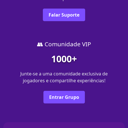
Falar Suporte
👥 Comunidade VIP
1000+
Junte-se a uma comunidade exclusiva de
jogadores e compartilhe experiências!
Entrar Grupo