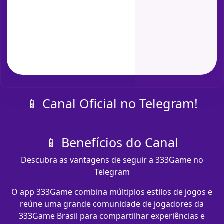
📱 Canal Oficial no Telegram!
📱 Benefícios do Canal
Descubra as vantagens de seguir a 333Game no
Telegram
O app 333Game combina múltiplos estilos de jogos e
reúne uma grande comunidade de jogadores da
333Game Brasil para compartilhar experiências e