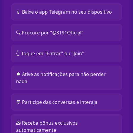
📱 Baixe o app Telegram no seu dispositivo
🔍 Procure por "@3191Oficial"
👆 Toque em "Entrar" ou "Join"
🔔 Ative as notificações para não perder
nada
💬 Participe das conversas e interaja
🎁 Receba bônus exclusivos
automaticamente