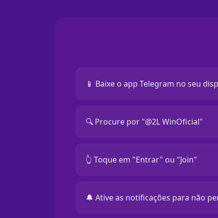
📱 Baixe o app Telegram no seu disp
🔍 Procure por "@2L WinOficial"
👆 Toque em "Entrar" ou "Join"
🔔 Ative as notificações para não p