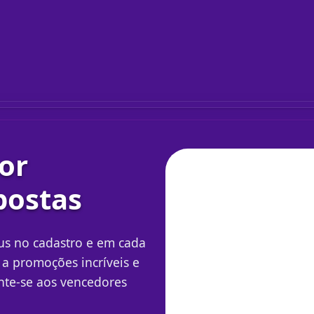
or
postas
us no cadastro e em cada
 a promoções incríveis e
unte-se aos vencedores