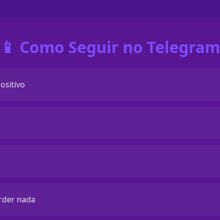
📱 Como Seguir no Telegram
ositivo
erder nada