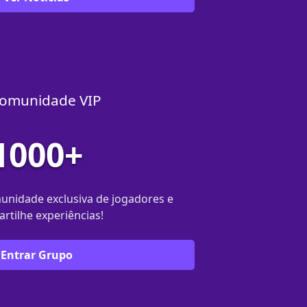
Comunidade VIP
1000+
unidade exclusiva de jogadores e
rtilhe experiências!
Entrar Grupo