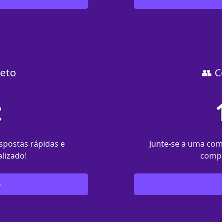
reto
👥 
t
espostas rápidas e
Junte-se a uma com
lizado!
compa
e