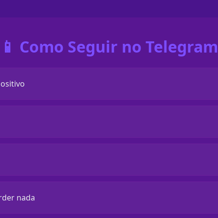
📱 Como Seguir no Telegram
ositivo
erder nada