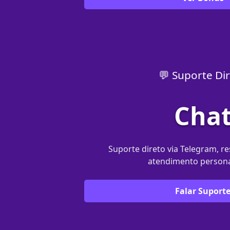
💬 Suporte Di
Cha
Suporte direto via Telegram, r
atendimento persona
Falar Suport