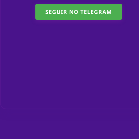
SEGUIR NO TELEGRAM