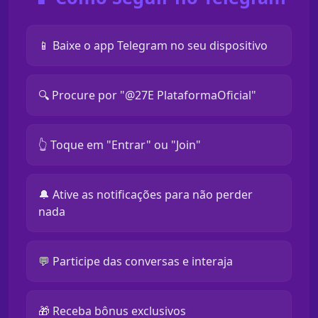
📱 Baixe o app Telegram no seu dispositivo
🔍 Procure por "@27E PlataformaOficial"
👆 Toque em "Entrar" ou "Join"
🔔 Ative as notificações para não perder
nada
💬 Participe das conversas e interaja
🎁 Receba bônus exclusivos