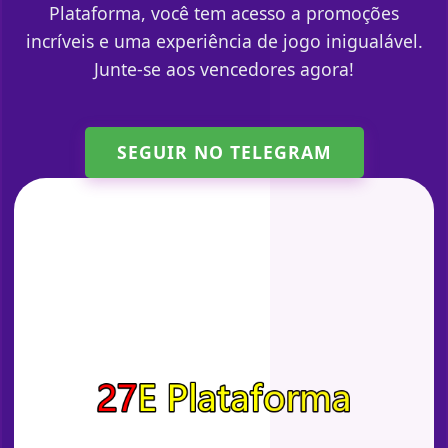
Plataforma, você tem acesso a promoções
incríveis e uma experiência de jogo inigualável.
Junte-se aos vencedores agora!
SEGUIR NO TELEGRAM