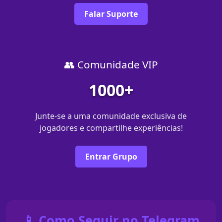
Falar Suporte
👥 Comunidade VIP
1000+
Junte-se a uma comunidade exclusiva de
jogadores e compartilhe experiências!
Entrar Grupo
📱 Como Seguir no Telegram