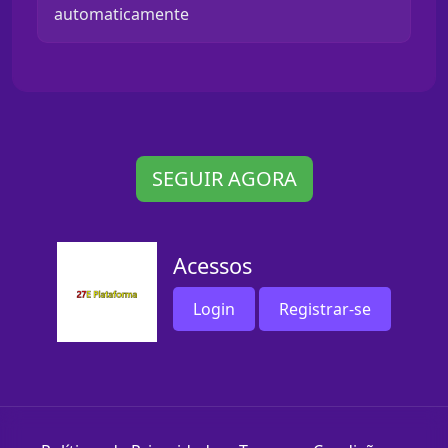
automaticamente
SEGUIR AGORA
Acessos
Login
Registrar-se