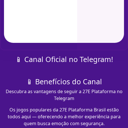
📱 Canal Oficial no Telegram!
📱 Benefícios do Canal
Descubra as vantagens de seguir a 27E Plataforma no
Telegram
Os jogos populares da 27E Plataforma Brasil estão
todos aqui — oferecendo a melhor experiência para
quem busca emoção com segurança.